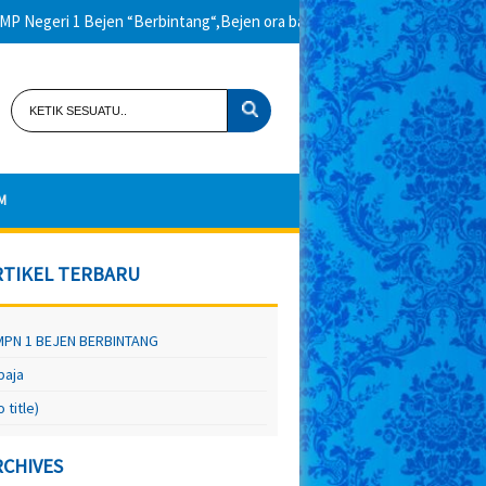
eri 1 Bejen “Berbintang“,Bejen ora baen baen…hokya….hokya
M
RTIKEL TERBARU
PN 1 BEJEN BERBINTANG
baja
o title)
RCHIVES