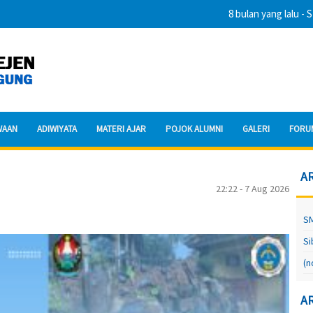
8 bulan yang lalu
- SMP Neg
WAAN
ADIWIYATA
MATERI AJAR
POJOK ALUMNI
GALERI
FORU
A
22:22 - 7 Aug 2026
SM
Si
(n
A