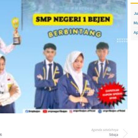
Ju
Ma
Ap
Agenda setelahnya
26
Sibaja