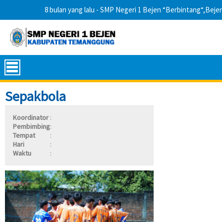
8 bulan yang lalu
- SMP Negeri 1 Bejen “Berbintang“,Beje
Sepakbola
Koordinator
:
Pembimbing
:
Tempat
:
Hari
:
Waktu
: