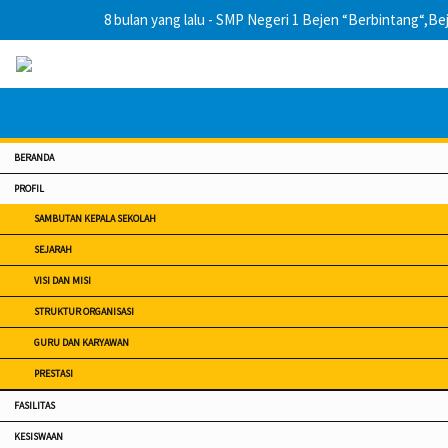
8 bulan yang lalu
- SMP Negeri 1 Bejen “Berbintang“,Be
BERANDA
PROFIL
SAMBUTAN KEPALA SEKOLAH
SEJARAH
VISI DAN MISI
STRUKTUR ORGANISASI
GURU DAN KARYAWAN
PRESTASI
FASILITAS
KESISWAAN